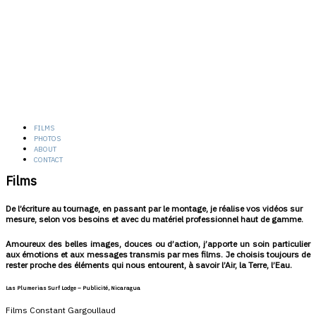
films
photos
about
contact
Films
De l’écriture au tournage, en passant par le montage, je réalise vos vidéos sur
mesure, selon vos besoins et avec du matériel professionnel haut de gamme.
Amoureux des belles images, douces ou d’action, j’apporte un soin particulier
aux émotions et aux messages transmis par mes films. Je choisis toujours de
rester proche des éléments qui nous entourent, à savoir l’Air, la Terre, l’Eau.
Las Plumerias Surf Lodge – Publicité, Nicaragua
Films Constant Gargoullaud