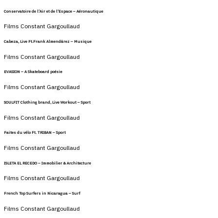
Conservatoire de l’Air et de l’Espace – Aéronautique
Films Constant Gargoullaud
Cabeza, Live Ft.Frank Almendárez – Musique
Films Constant Gargoullaud
EVASION – A Skateboard poésie
Films Constant Gargoullaud
SOULFIT Clothing brand, Live Workout – Sport
Films Constant Gargoullaud
Faites du vélo Ft. TRIBAN – Sport
Films Constant Gargoullaud
ISLETA EL RECEDO – Immobilier & Architecture
Films Constant Gargoullaud
French Top Surfers in Nicaragua – Surf
Films Constant Gargoullaud